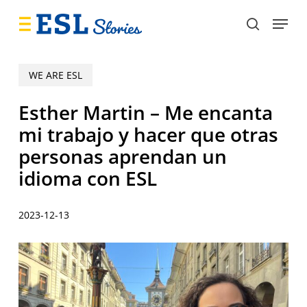
Skip
Menu
to
search
main
content
WE ARE ESL
Esther Martin – Me encanta
mi trabajo y hacer que otras
personas aprendan un
idioma con ESL
2023-12-13