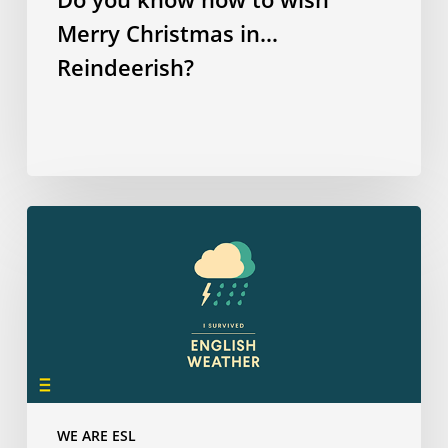
Merry Christmas in…
Reindeerish?
How
many
have
you
survived?
WE ARE ESL